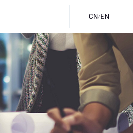
CN
EN
/