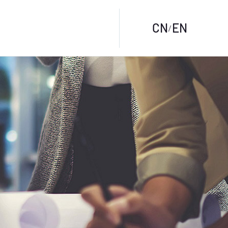
CN
EN
/