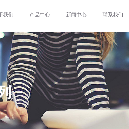
于我们
产品中心
新闻中心
联系我们
列