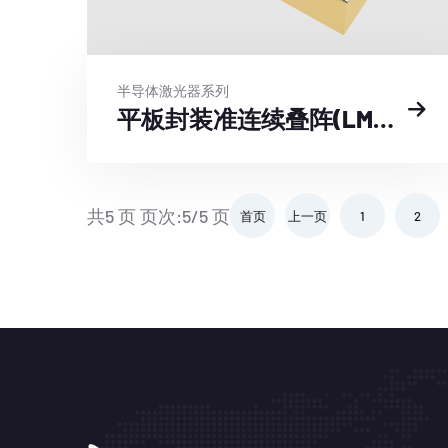
半导体激光器系列
平板封装准连续叠阵(LM-X-QY-F-GZ-1)
共5 页 页次:5/5 页
首页
上一页
1
2